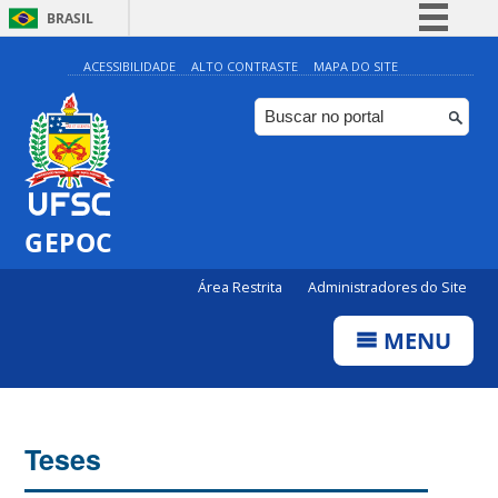
BRASIL
Simplifique!
ACESSIBILIDADE
ALTO CONTRASTE
MAPA DO SITE
Comunica BR
Participe
Acesso à informação
Legislação
GEPOC
Canais
Área Restrita
Administradores do Site
MENU
Teses