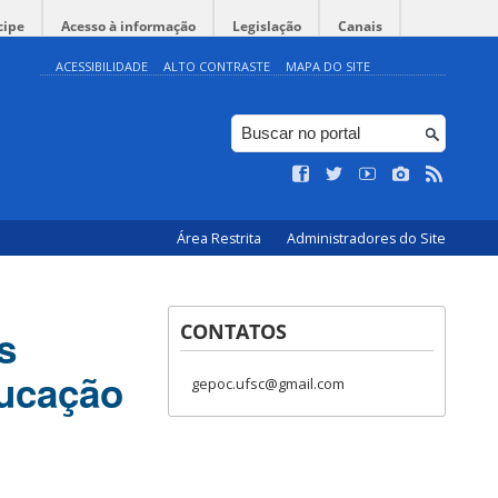
cipe
Acesso à informação
Legislação
Canais
ACESSIBILIDADE
ALTO CONTRASTE
MAPA DO SITE
Área Restrita
Administradores do Site
CONTATOS
s
ducação
gepoc.ufsc@gmail.com