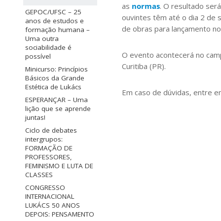
as
normas
. O resultado ser
GEPOC/UFSC – 25
ouvintes têm até o dia 2 de s
anos de estudos e
de obras para lançamento no I
formação humana –
Uma outra
sociabilidade é
O evento acontecerá no camp
possível
Curitiba (PR).
Minicurso: Princípios
Básicos da Grande
Estética de Lukács
Em caso de dúvidas, entre e
ESPERANÇAR – Uma
lição que se aprende
juntas!
Ciclo de debates
intergrupos:
FORMAÇÃO DE
PROFESSORES,
FEMINISMO E LUTA DE
CLASSES
CONGRESSO
INTERNACIONAL
LUKÁCS 50 ANOS
DEPOIS: PENSAMENTO