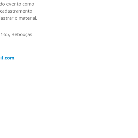
r do evento como
O cadastramento
astrar o material.
3165, Rebouças –
il.com
.