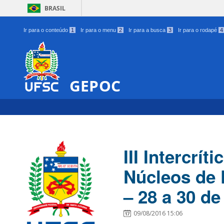
BRASIL
Ir para o conteúdo
1
Ir para o menu
2
Ir para a busca
3
Ir para o rodapé
4
GEPOC
III Intercrí
Núcleos de 
– 28 a 30 de
09/08/2016 15:06