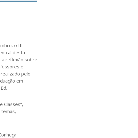
mbro, o III
entral desta
r a reflexão sobre
ofessores e
 realizado pelo
aduação em
PEd.
e Classes”,
s temas,
 Conheça