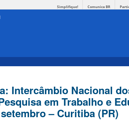
Simplifique!
Comunica BR
Parti
tica: Intercâmbio Nacional do
Pesquisa em Trabalho e E
 setembro – Curitiba (PR)