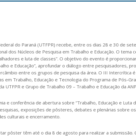
ederal do Paraná (UTFPR) recebe, entre os dias 28 e 30 de sete
cional dos Núcleos de Pesquisa em Trabalho e Educação. O tema c
lhadores e luta de classes”. O objetivo do evento é proporciona
alho e Educação”, aprofundar o diálogo entre pesquisadores, pr
rcâmbio entre os grupos de pesquisa da área. O III Intercrítica é
as em Trabalho, Educação e Tecnologia do Programa de Pós-Gr
a UTFPR e Grupo de Trabalho 09 – Trabalho e Educação da AN
ônia e conferência de abertura sobre “Trabalho, Educação e Luta d
squisas, exposições de pôsteres, debates e plenárias sobre o
des culturais e encerramento.
ar pôster têm até o dia 8 de agosto para realizar a submissão.