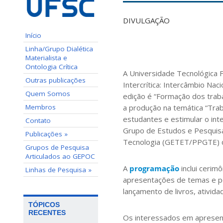
DIVULGAÇÃO
Início
Linha/Grupo Dialética
Materialista e
Ontologia Crítica
A Universidade Tecnológica F
Outras publicações
Intercrítica: Intercâmbio Na
Quem Somos
edição é “Formação dos traba
a produção na temática “Trab
Membros
estudantes e estimular o inte
Contato
Grupo de Estudos e Pesquis
Publicações »
Tecnologia (GETET/PPGTE) d
Grupos de Pesquisa
Articulados ao GEPOC
A
programação
inclui cerim
Linhas de Pesquisa »
apresentações de temas e pe
lançamento de livros, ativida
TÓPICOS
RECENTES
Os interessados em apresent