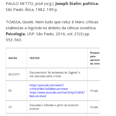
PAULO NETTO, José (org.).
Joseph Stalin: política.
São Paulo: Ática, 1982. 199 p.
TOASSA, Gisele. Nem tudo que reluz é Marx: críticas
stalinistas a Vigotski no âmbito da ciência soviética.
Psicologia.
USP. São Paulo, 2016, vol. 27(3) pp.
553-563.
Responsável
pela
DATAS
TEXTOS
apresentação
da síntese
Documentário “As borboletas de Zagorsk” e
AGOSTO
live realizada sobre o filme
https://youtube.com/watch?
v=KxEaHMxi7wE&feature=share
09
Grupo
https://www.youtube.com/live/2vhp1tOJEsE?
feature=share
Discussão e reflexões a partir do encontro
23
Grupo
anterior