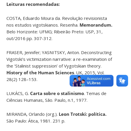
Leituras recomendadas:
COSTA, Eduardo Moura da. Revolução revisionista
nos estudos vigotskianos. Resenha.
Memorandum.
Belo Horizonte: UFMG; Ribeirão Preto: USP, 31,
out/2016 pp. 307-312.
FRASER,
Jennifer; YASNITSKY, Anton. Deconstructing
Vigotski’s victimization narrative: a re-examination of
the ‘Stalinist suppression’ of Vygotskian theory.
History of the Human Sciences
. UK, 2015, Vol.
28(2) 128–153.
LUKÁCS, G.
Carta sobre o stalinismo
. Temas de
Ciências Humanas, São. Paulo, n.1, 1977.
MIRANDA, Orlando (org.).
Leon Trotski: política.
São Paulo: Ática, 1981. 231 p.