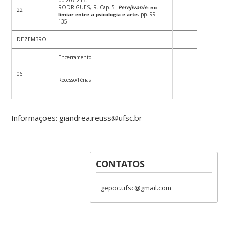
RODRIGUES, R. Cap. 5.
Perejivanie
: no
22
limiar entre a psicologia e arte.
pp. 99-
135.
DEZEMBRO
Encerramento
06
Recesso/Férias
Informações: giandrea.reuss@ufsc.br
CONTATOS
gepoc.ufsc@gmail.com