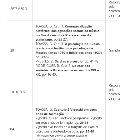
Responsável
pela
SETEMBRO
apresentação
da síntese
TOASSA, G. Cap. 1.
Contextualização
histórica: das agitações sociais da Rússia
no fim do século XIX à ascensão do
stalinismo.
pp.23-27.
TOASSA, G.
Cap. 3.
A psicologia na Rússia
tzarista e o Instituto de psicologia de
20
Giandréa
Moscou (anos 1910 e início dos anos 1920)
pp. 49-52.
PRESTES, Z.
Os dias e o século.
pp. 41-48.
RODRIGUES, R. Cap. 2.
Do czar aos
sovietes: a Rússia entre os séculos XIX e
XX
. pp. 16-40.
Responsável
pela
OUTUBRO
apresentação
da síntese
TOASSA, G.
Capítulo 2 Vigotski em seus
anos de formação
Vigotski. O significado de perejivânie. Vigotski
em seus anos de formação. pp.
29-35
.
Vigotski e as fontes de A tragédia de Hamlet.
04
Estrutura e conteúdo da obra. pp.
35-48
(
demonstrar como o autor toma o
significado de vivência).