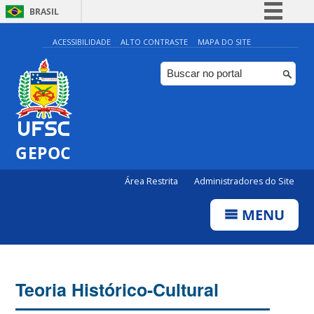
BRASIL
Simplifique!
ACESSIBILIDADE
ALTO CONTRASTE
MAPA DO SITE
Comunica BR
Participe
Acesso à informação
Legislação
GEPOC
Canais
Área Restrita
Administradores do Site
MENU
Teoria Histórico-Cultural