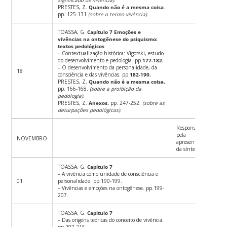
PRESTES, Z.
Quando não é a mesma coisa
.
pp. 125-131
(sobre o termo vivência).
TOASSA, G.
Capítulo 7 Emoções e
vivências na ontogênese do psiquismo:
textos pedológicos
– Contextualização histórica: Vigotski, estudo
do desenvolvimento e pedologia. pp.
177-182.
– O desenvolvimento da personalidade, da
18
consciência e das vivências. pp.
182-190.
PRESTES, Z.
Quando não é a mesma coisa.
pp. 166-168.
(sobre a proibição da
pedologia).
PRESTES, Z.
Anexos.
pp. 247-252.
(sobre as
deturpações pedológicas).
Responsável
pela
NOVEMBRO
apresentação
da síntese
TOASSA, G.
Capítulo 7
– A vivência como unidade de consciência e
01
personalidade. pp.190-199.
– Vivências e emoções na ontogênese. pp.199-
207.
TOASSA, G.
Capítulo 7
– Das origens teóricas do conceito de vivência.
pp.207-215.